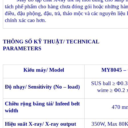
tách phế phẩm cho hàng chưa đóng gói hoặc những hàng
điều, đậu phộng, đậu, trà, thảo mộc và các nguyên liệu
chính xác cao hơn.
THÔNG SỐ KỸ THUẬT/ TECHNICAL
PARAMETERS
Kiểu máy/ Model
MY8045 –
SUS ball ≥ Φ0
Độ nhạy/ Sensitivity (No – load)
wirre ≥ Φ0.2
Chiều rộng băng tải/ Infeed belt
470 m
width
Hiệu suất X-ray/ X-ray output
350W, Max 80