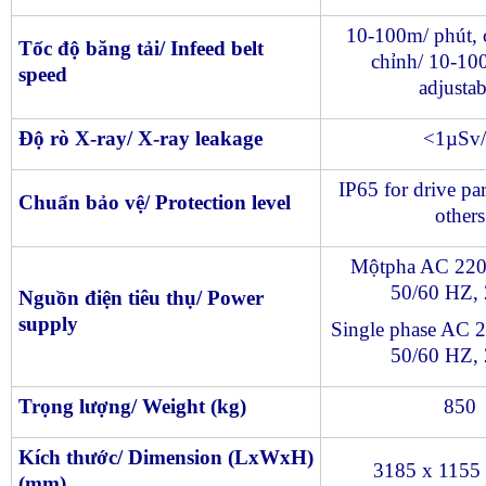
10-100m/ phút, c
Tốc độ băng tải/ Infeed belt
chỉnh/ 10-10
speed
adjustab
Độ rò X-ray/ X-ray leakage
<1µSv/
IP65 for drive par
Chuẩn bảo vệ/ Protection level
others
Mộtpha AC 220
50/60 HZ
Nguồn điện tiêu thụ/ Power
supply
Single phase AC 
50/60 HZ
Trọng lượng/ Weight (kg)
850
Kích thước/ Dimension (LxWxH)
3185 x 1155
(mm)