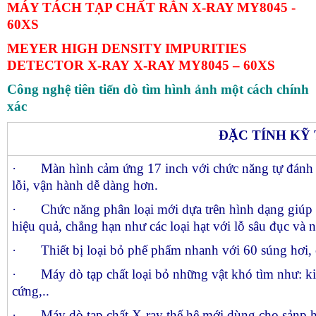
MÁY TÁCH TẠP CHẤT RẮN X-RAY MY8045 -
60XS
MEYER HIGH DENSITY IMPURITIES
DETECTOR X-RAY X-RAY MY8045 – 60XS
Công nghệ tiên tiến dò tìm hình ảnh một cách chính
xác
ĐẶC TÍNH KỸ
· Màn hình cảm ứng 17 inch với chức năng tự đánh gi
lỗi, vận hành dễ dàng hơn.
· Chức năng phân loại mới dựa trên hình dạng giúp loạ
hiệu quả, chẳng hạn như các loại hạt với lỗ sâu đục và 
· Thiết bị loại bỏ phế phẩm nhanh với 60 súng hơi, cô
· Máy dò tạp chất loại bỏ những vật khó tìm như: kim 
cứng,..
· Máy dò tạp chất X-ray thế hệ mới dùng cho sảnp h